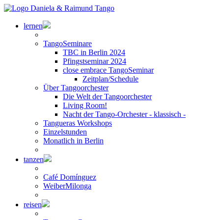
lernen
TangoSeminare
TBC in Berlin 2024
Pfingstseminar 2024
close embrace TangoSeminar
Zeitplan/Schedule
Über Tangoorchester
Die Welt der Tangoorchester
Living Room!
Nacht der Tango-Orchester - klassisch -
Tangueras Workshops
Einzelstunden
Monatlich in Berlin
tanzen
Café Domínguez
WeiberMilonga
reisen