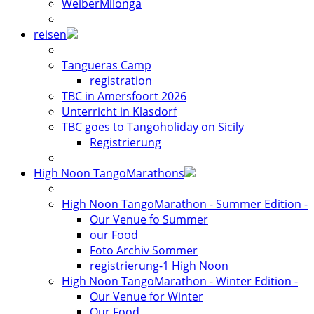
WeiberMilonga
reisen
Tangueras Camp
registration
TBC in Amersfoort 2026
Unterricht in Klasdorf
TBC goes to Tangoholiday on Sicily
Registrierung
High Noon TangoMarathons
High Noon TangoMarathon - Summer Edition -
Our Venue fo Summer
our Food
Foto Archiv Sommer
registrierung-1 High Noon
High Noon TangoMarathon - Winter Edition -
Our Venue for Winter
Our Food