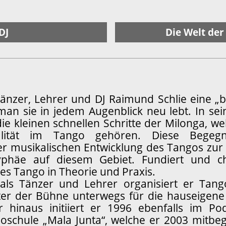
DJ
Die Welt de
Tänzer, Lehrer und DJ Raimund Schlie eine
man sie in jedem Augenblick neu lebt. In sei
die kleinen schnellen Schritte der Milonga, we
alität im Tango gehören. Diese Begegn
r musikalischen Entwicklung des Tangos zu
yphäe auf diesem Gebiet. Fundiert und ch
des Tango in Theorie und Praxis.
 als Tänzer und Lehrer organisiert er Tan
nter der Bühne unterwegs für die hauseigene
r hinaus initiiert er 1996 ebenfalls im Po
chule „Mala Junta“, welche er 2003 mitbegrü