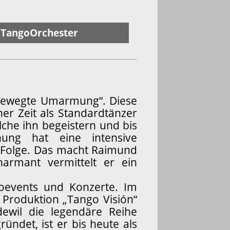
r TangoOrchester
 „bewegte Umarmung“. Diese
ner Zeit als Standardtänzer
lche ihn begeistern und bis
ung hat eine intensive
r Folge. Das macht Raimund
armant vermittelt er ein
goevents und Konzerte. Im
 Produktion „Tango Visión“
dewil die legendäre Reihe
ndet, ist er bis heute als