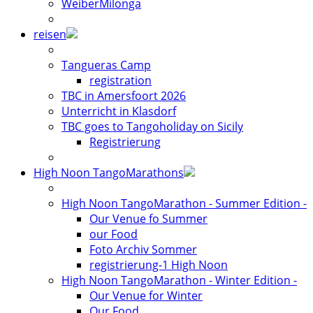
WeiberMilonga
reisen
Tangueras Camp
registration
TBC in Amersfoort 2026
Unterricht in Klasdorf
TBC goes to Tangoholiday on Sicily
Registrierung
High Noon TangoMarathons
High Noon TangoMarathon - Summer Edition -
Our Venue fo Summer
our Food
Foto Archiv Sommer
registrierung-1 High Noon
High Noon TangoMarathon - Winter Edition -
Our Venue for Winter
Our Food