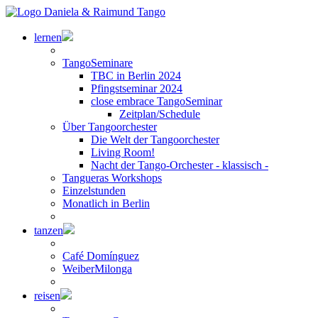
lernen
TangoSeminare
TBC in Berlin 2024
Pfingstseminar 2024
close embrace TangoSeminar
Zeitplan/Schedule
Über Tangoorchester
Die Welt der Tangoorchester
Living Room!
Nacht der Tango-Orchester - klassisch -
Tangueras Workshops
Einzelstunden
Monatlich in Berlin
tanzen
Café Domínguez
WeiberMilonga
reisen