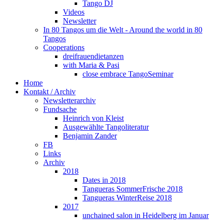
Tango DJ
Videos
Newsletter
In 80 Tangos um die Welt - Around the world in 80
Tangos
Cooperations
dreifrauendietanzen
with Maria & Pasi
close embrace TangoSeminar
Home
Kontakt / Archiv
Newsletterarchiv
Fundsache
Heinrich von Kleist
Ausgewählte Tangoliteratur
Benjamin Zander
FB
Links
Archiv
2018
Dates in 2018
Tangueras SommerFrische 2018
Tangueras WinterReise 2018
2017
unchained salon in Heidelberg im Januar