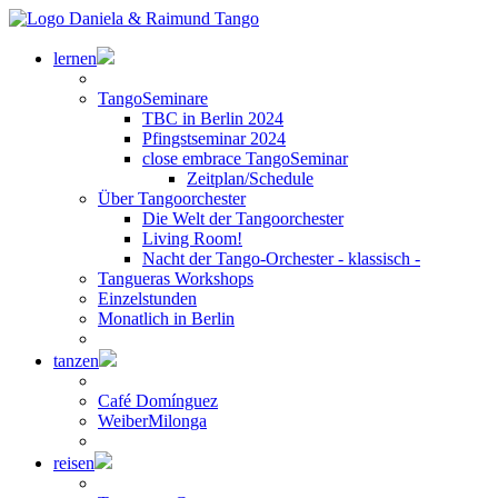
lernen
TangoSeminare
TBC in Berlin 2024
Pfingstseminar 2024
close embrace TangoSeminar
Zeitplan/Schedule
Über Tangoorchester
Die Welt der Tangoorchester
Living Room!
Nacht der Tango-Orchester - klassisch -
Tangueras Workshops
Einzelstunden
Monatlich in Berlin
tanzen
Café Domínguez
WeiberMilonga
reisen