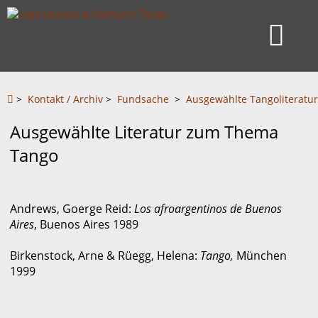
>
Kontakt / Archiv
>
Fundsache
>
Ausgewählte Tangoliteratur
Ausgewählte Literatur zum Thema
Tango
Andrews, Goerge Reid:
Los afroargentinos de Buenos
Aires
, Buenos Aires 1989
Birkenstock, Arne & Rüegg, Helena:
Tango,
München
1999