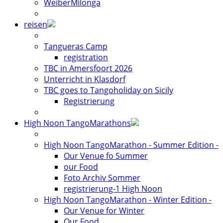
WeiberMilonga
reisen
Tangueras Camp
registration
TBC in Amersfoort 2026
Unterricht in Klasdorf
TBC goes to Tangoholiday on Sicily
Registrierung
High Noon TangoMarathons
High Noon TangoMarathon - Summer Edition -
Our Venue fo Summer
our Food
Foto Archiv Sommer
registrierung-1 High Noon
High Noon TangoMarathon - Winter Edition -
Our Venue for Winter
Our Food