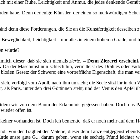
sich mit einer Ruhe, Leichtigkeit und Anmut, die jedes denkende Gemüt
funden habe. Denn derjenige Künstler, der einen so merkwürdigen Sche
e sind denn diese Forderungen, die Sie an die Kunstfertigkeit desselben
ß, Beweglichkeit, Leichtigkeit – nur alles in einem höheren Grade; u
ben würde?
ämlich dieser, daß sie sich niemals
zierte
. –
Denn Ziererei erscheint,
.
Da der Maschinist nun schlechthin, vermittelst des Drahtes oder Faden
em bloßen Gesetz der Schwere; eine vortreffliche Eigenschaft, die man v
d sich, verfolgt vom Apoll, nach ihm umsieht; die Seele sitzt ihr in den 
 als Paris, unter den drei Göttinnen steht, und der Venus den Apfel über
seitdem wir von dem Baum der Erkenntnis gegessen haben. Doch das Para
wieder offen ist.
wo keiner vorhanden ist. Doch ich bemerkte, daß er noch mehr auf dem He
nd. Von der Trägheit der Materie, dieser dem Tanze entgegenstrebendsten
s würde unsre gute G... darum geben, wenn sie sechzig Pfund leichter 