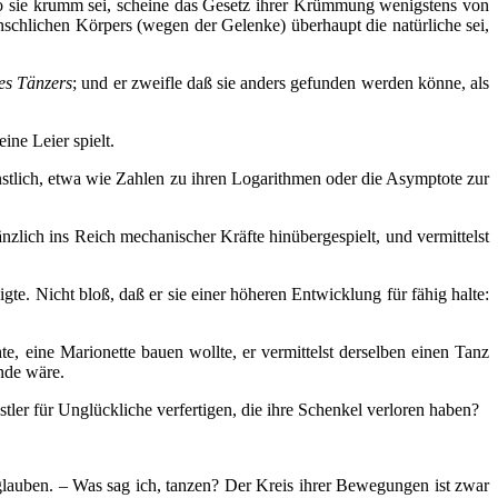
 wo sie krumm sei, scheine das Gesetz ihrer Krümmung wenigstens von
schlichen Körpers (wegen der Gelenke) überhaupt die natürliche sei,
es Tänzers
; und er zweifle daß sie anders gefunden werden könne, als
ine Leier spielt.
stlich, etwa wie Zahlen zu ihren Logarithmen oder die Asymptote zur
nzlich ins Reich mechanischer Kräfte hinübergespielt, und vermittelst
e. Nicht bloß, daß er sie einer höheren Entwicklung für fähig halte:
, eine Marionette bauen wollte, er vermittelst derselben einen Tanz
ande wäre.
ler für Unglückliche verfertigen, die ihre Schenkel verloren haben?
t glauben. – Was sag ich, tanzen? Der Kreis ihrer Bewegungen ist zwar