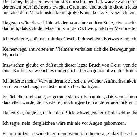
Die Linie, die der Schwerpunkt zu beschreiben hat, wäre zwar sehr 
der ersten oder höchstens zweiten Ordnung; und auch in diesem letz
und also dem Maschinisten keine große Kunst koste, zu verzeichnen.
Dagegen wäre diese Linie wieder, von einer andern Seite, etwas sehr
dadurch, daß sich der Maschinist in den Schwerpunkt der Marionette v
Ich erwiderte, daß man mir das Geschäft desselben als etwas ziemlich G
Keineswegs, antwortete er. Vielmehr verhalten sich die Bewegungen 
Hyperbel.
Inzwischen glaube er, daß auch dieser letzte Bruch von Geist, von de
einer Kurbel, so wie ich es mir gedacht, hervorgebracht werden könn
Ich äußerte meine Verwunderung zu sehen, welcher Aufmerksamkeit er 
er scheine sich sogar selbst damit zu beschäftigen.
Er lächelte, und sagte, er getraue sich zu behaupten, daß wenn ihm
darstellen würde, den weder er, noch irgend ein anderer geschickter T
Haben Sie, fragte er, da ich den Blick schweigend zur Erde schlug: h
Ich sagte, nein: dergleichen wäre mir nie vor Augen gekommen.
Es tut mir leid, erwiderte er; denn wenn ich Ihnen sage, daß diese U