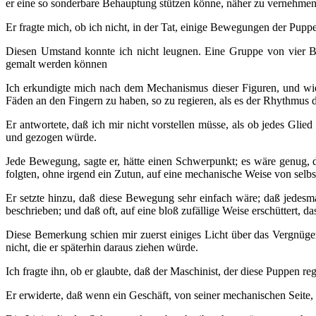
er eine so sonderbare Behauptung stützen könne, näher zu vernehmen
Er fragte mich, ob ich nicht, in der Tat, einige Bewegungen der Puppe
Diesen Umstand konnte ich nicht leugnen. Eine Gruppe von vier Ba
gemalt werden können
Ich erkundigte mich nach dem Mechanismus dieser Figuren, und wie
Fäden an den Fingern zu haben, so zu regieren, als es der Rhythmus 
Er antwortete, daß ich mir nicht vorstellen müsse, als ob jedes Gli
und gezogen würde.
Jede Bewegung, sagte er, hätte einen Schwerpunkt; es wäre genug, di
folgten, ohne irgend ein Zutun, auf eine mechanische Weise von selbs
Er setzte hinzu, daß diese Bewegung sehr einfach wäre; daß jedesm
beschrieben; und daß oft, auf eine bloß zufällige Weise erschüttert
Diese Bemerkung schien mir zuerst einiges Licht über das Vergnüge
nicht, die er späterhin daraus ziehen würde.
Ich fragte ihn, ob er glaubte, daß der Maschinist, der diese Puppen 
Er erwiderte, daß wenn ein Geschäft, von seiner mechanischen Seite,