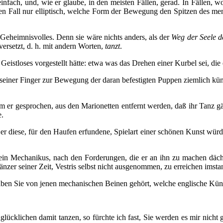
einfach, und, wie er glaube, in den meisten Fällen, gerad. In Fällen,
ten Fall nur elliptisch, welche Form der Bewegung den Spitzen des men
 Geheimnisvolles. Denn sie wäre nichts anders, als der
Weg der Seele d
ersetzt, d. h. mit andern Worten,
tanzt
.
eistloses vorgestellt hätte: etwa was das Drehen einer Kurbel sei, die e
seiner Finger zur Bewegung der daran befestigten Puppen ziemlich kün
m er gesprochen, aus den Marionetten entfernt werden, daß ihr Tanz gä
e.
diese, für den Haufen erfundene, Spielart einer schönen Kunst würdigt
 ein Mechanikus, nach den Forderungen, die er an ihn zu machen dächte
änzer seiner Zeit, Vestris selbst nicht ausgenommen, zu erreichen imst
aben Sie von jenen mechanischen Beinen gehört, welche englische Künst
nglücklichen damit tanzen, so fürchte ich fast, Sie werden es mir nich