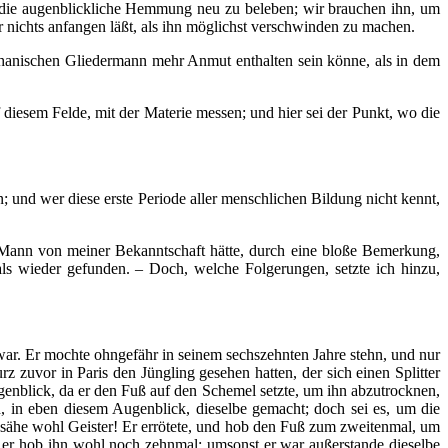
 die augenblickliche Hemmung neu zu beleben; wir brauchen ihn, um
r nichts anfangen läßt, als ihn möglichst verschwinden zu machen.
chanischen Gliedermann mehr Anmut enthalten sein könne, als in dem
diesem Felde, mit der Materie messen; und hier sei der Punkt, wo die
; und wer diese erste Periode aller menschlichen Bildung nicht kennt,
 Mann von meiner Bekanntschaft hätte, durch eine bloße Bemerkung,
ls wieder gefunden. – Doch, welche Folgerungen, setzte ich hinzu,
war. Er mochte ohngefähr in seinem sechszehnten Jahre stehn, und nur
rz zuvor in Paris den Jüngling gesehen hatten, der sich einen Splitter
genblick, da er den Fuß auf den Schemel setzte, um ihn abzutrocknen,
ch, in eben diesem Augenblick, dieselbe gemacht; doch sei es, um die
er sähe wohl Geister! Er errötete, und hob den Fuß zum zweitenmal, um
n, er hob ihn wohl noch zehnmal: umsonst er war außerstande dieselbe