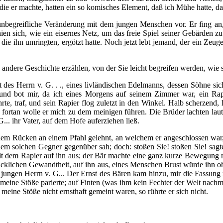
 er machte, hatten ein so komisches Element, daß ich Mühe hatte, da
nbegreifliche Veränderung mit dem jungen Menschen vor. Er fing an
ien sich, wie ein eisernes Netz, um das freie Spiel seiner Gebärden z
die ihn umringten, ergötzt hatte. Noch jetzt lebt jemand, der ein Zeug
 andere Geschichte erzählen, von der Sie leicht begreifen werden, wie s
des Herrn v. G. . ., eines livländischen Edelmanns, dessen Söhne sich
nd bot mir, da ich eines Morgens auf seinem Zimmer war, ein Rapie
rte, traf, und sein Rapier flog zuletzt in den Winkel. Halb scherzend,
 fortan wolle er mich zu dem meinigen führen. Die Brüder lachten laut 
.. ihr Vater, auf dem Hofe auferziehen ließ.
it dem Rücken an einem Pfahl gelehnt, an welchem er angeschlossen war,
einem solchen Gegner gegenüber sah; doch: stoßen Sie! stoßen Sie! sagt
mit dem Rapier auf ihn aus; der Bär machte eine ganz kurze Bewegung mi
enblicklichen Gewandtheit, auf ihn aus, eines Menschen Brust würde ih
es jungen Herrn v. G... Der Ernst des Bären kam hinzu, mir die Fassung
e meine Stöße parierte; auf Finten (was ihm kein Fechter der Welt nachm
 meine Stöße nicht ernsthaft gemeint waren, so rührte er sich nicht.