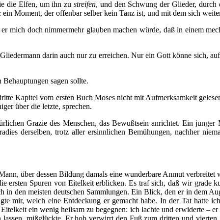
e die Elfen, um ihn zu
streifen
, und den Schwung der Glieder, durch
 ein Moment, der offenbar selber kein Tanz ist, und mit dem sich weite
hre, er mich doch nimmermehr glauben machen würde, daß in einem me
liedermann darin auch nur zu erreichen. Nur ein Gott könne sich, auf 
n Behauptungen sagen sollte.
 dritte Kapitel vom ersten Buch Moses nicht mit Aufmerksamkeit gelesen
ger über die letzte, sprechen.
türlichen Grazie des Menschen, das Bewußtsein anrichtet. Ein junger
adies derselben, trotz aller ersinnlichen Bemühungen, nachher niema
en Mann, über dessen Bildung damals eine wunderbare Anmut verbreitet 
e ersten Spuren von Eitelkeit erblicken. Es traf sich, daß wir grade ku
ich in den meisten deutschen Sammlungen. Ein Blick, den er in dem Au
sagte mir, welch eine Entdeckung er gemacht habe. In der Tat hatte i
er Eitelkeit ein wenig heilsam zu begegnen: ich lachte und erwiderte – 
en lassen, mißglückte. Er hob verwirrt den Fuß zum dritten und vierte