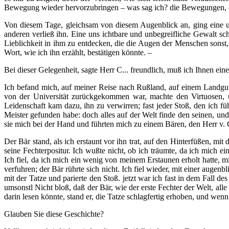
Bewegung wieder hervorzubringen – was sag ich? die Bewegungen, die
Von diesem Tage, gleichsam von diesem Augenblick an, ging eine u
anderen verließ ihn. Eine uns ichtbare und unbegreifliche Gewalt sch
Lieblichkeit in ihm zu entdecken, die die Augen der Menschen sonst, 
Wort, wie ich ihn erzählt, bestätigen könnte. –
Bei dieser Gelegenheit, sagte Herr C... freundlich, muß ich Ihnen eine
Ich befand mich, auf meiner Reise nach Rußland, auf einem Landgut 
von der Universität zurückgekommen war, machte den Virtuosen, u
Leidenschaft kam dazu, ihn zu verwirren; fast jeder Stoß, den ich füh
Meister gefunden habe: doch alles auf der Welt finde den seinen, und
sie mich bei der Hand und führten mich zu einem Bären, den Herr v. G.
Der Bär stand, als ich erstaunt vor ihn trat, auf den Hinterfüßen, m
seine Fechterpositur. Ich wußte nicht, ob ich träumte, da ich mich 
Ich fiel, da ich mich ein wenig von meinem Erstaunen erholt hatte, 
verfuhren; der Bär rührte sich nicht. Ich fiel wieder, mit einer aug
mit der Tatze und parierte den Stoß. jetzt war ich fast in dem Fall d
umsonstl Nicht bloß, daß der Bär, wie der erste Fechter der Welt, all
darin lesen könnte, stand er, die Tatze schlagfertig erhoben, und wenn
Glauben Sie diese Geschichte?