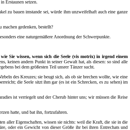
 in Erstaunen setzen.
nkel zu bauen imstande sei, würde ihm unzweifelhaft auch eine ganze
 zu machen gedenken, bestellt?
nd besonders eine naturgemäßere Anordnung der Schwerpunkte.
 wie Sie wissen, wenn sich die Seele (vis motrix) in irgend einem
s, keinen andern Punkt in seiner Gewalt hat, als diesen: so sind alle
ergebens bei dem größesten Teil unsrer Tänzer sucht.
Wirbeln des Kreuzes; sie beugt sich, als ob sie brechen wollte, wie eine
reicht; die Seele sitzt ihm gar (es ist ein Schrecken, es zu sehen) im
dies ist verriegelt und der Cherub hinter uns; wir müssen die Reise
rzen hatte, und bat ihn, fortzufahren.
 aller Eigenschaften, wissen sie nichts: weil die Kraft, die sie in die
wäre, oder ein Gewicht von dieser Größe ihr bei ihren Entrechats und