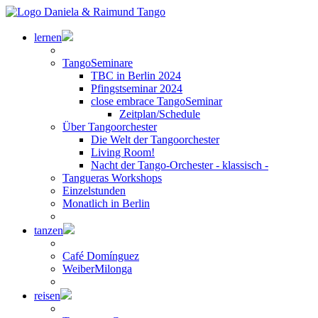
lernen
TangoSeminare
TBC in Berlin 2024
Pfingstseminar 2024
close embrace TangoSeminar
Zeitplan/Schedule
Über Tangoorchester
Die Welt der Tangoorchester
Living Room!
Nacht der Tango-Orchester - klassisch -
Tangueras Workshops
Einzelstunden
Monatlich in Berlin
tanzen
Café Domínguez
WeiberMilonga
reisen