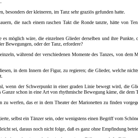
.
n, besonders der kleineren, im Tanz sehr graziös gefunden hatte.
uern, die nach einem raschen Takt die Ronde tanzte, hätte von Teni
 es möglich wäre, die einzelnen Glieder derselben und ihre Punkte,
der Bewegungen, oder der Tanz, erfordere?
ed einzeln, während der verschiedenen Momente des Tanzes, von dem Ma
esen, in dem Innern der Figur, zu regieren; die Glieder, welche nicht
t.
al, wenn der Schwerpunkt in einer graden Linie bewegt wird, die Gl
, das Ganze schon in eine Art von rhythmische Bewegung käme, die dem 
n zu werfen, das er in dem Theater der Marionetten zu finden vorgeg
regierte, selbst ein Tänzer sein, oder wenigstens einen Begriff vom Sch
 leicht sei, daraus noch nicht folge, daß es ganz ohne Empfindung betr