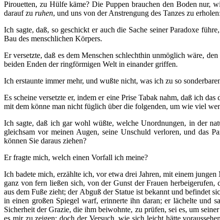
Pirouetten, zu Hülfe käme? Die Puppen brauchen den Boden nur, wi
darauf zu
ruhen
, und uns von der Anstrengung des Tanzes zu erholen:
Ich sagte, daß, so geschickt er auch die Sache seiner Paradoxe fü
Bau des menschlichen Körpers.
Er versetzte, daß es dem Menschen schlechthin unmöglich wäre, den G
beiden Enden der ringförmigen Welt in einander griffen.
Ich erstaunte immer mehr, und wußte nicht, was ich zu so sonderbare
Es scheine versetzte er, indem er eine Prise Tabak nahm, daß ich das
mit dem könne man nicht füglich über die folgenden, um wie viel weni
Ich sagte, daß ich gar wohl wüßte, welche Unordnungen, in der na
gleichsam vor meinen Augen, seine Unschuld verloren, und das Par
können Sie daraus ziehen?
Er fragte mich, welch einen Vorfall ich meine?
Ich badete mich, erzählte ich, vor etwa drei Jahren, mit einem jung
ganz von fern ließen sich, von der Gunst der Frauen herbeigerufen, di
aus dem Fuße zieht; der Abguß der Statue ist bekannt und befindet s
in einen großen Spiegel warf, erinnerte ihn daran; er lächelte und 
Sicherheit der Grazie, die ihm beiwohnte, zu prüfen, sei es, um sein
es mir zu zeigen; doch der Versuch, wie sich leicht hätte vorausseh