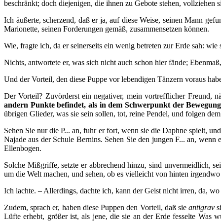
beschränkt; doch diejenigen, die ihnen zu Gebote stehen, vollziehen 
Ich äußerte, scherzend, daß er ja, auf diese Weise, seinen Mann ge
Marionette, seinen Forderungen gemäß, zusammensetzen können.
Wie, fragte ich, da er seinerseits ein wenig betreten zur Erde sah: wi
Nichts, antwortete er, was sich nicht auch schon hier fände; Ebenma
Und der Vorteil, den diese Puppe vor lebendigen Tänzern voraus ha
Der Vorteil? Zuvörderst ein negativer, mein vortrefflicher Freund, n
andern Punkte befindet, als in dem Schwerpunkt der Bewegung
übrigen Glieder, was sie sein sollen, tot, reine Pendel, und folgen d
Sehen Sie nur die P... an, fuhr er fort, wenn sie die Daphne spielt, un
Najade aus der Schule Bernins. Sehen Sie den jungen F... an, wenn er,
Ellenbogen.
Solche Mißgriffe, setzte er abbrechend hinzu, sind unvermeidlich, 
um die Welt machen, und sehen, ob es vielleicht von hinten irgendwo 
Ich lachte. – Allerdings, dachte ich, kann der Geist nicht irren, da, 
Zudem, sprach er, haben diese Puppen den Vorteil, daß sie
antigrav
si
Lüfte erhebt, größer ist, als jene, die sie an der Erde fesselte Wa