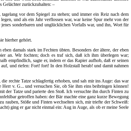
s Gelächter zurückzuhalten: –
, tagelang vor dem Spiegel zu stehen; und immer ein Reiz nach dem
u legen, und als ein Jahr verflossen war, war keine Spur mehr von der
e jenes sonderbaren und unglücklichen Vorfalls war, und ihn, Wort für
ie hierher gehört.
 eben damals stark im Fechten übten. Besonders der ältere, der eben
r an. Wir fochten; doch es traf sich, daß ich ihm überlegen war;
 halb empfindlich, sagte er, indem er das Rapier aufhob, daß er seinen
auf, und riefen: Fort! fort! In den Holzstall herab! und damit nahmen
 die rechte Tatze schlagfertig erhoben, und sah mir ins Auge: das war
e Herr v. G... und versuchen Sie, ob Sie ihm eins beibringen können!
t der Tatze und parierte den Stoß. Ich versuchte ihn durch Finten zu
n ohnfehlbar getroffen haben: der Bär machte eine ganz kurze Bewegung
 zu rauben, Stöße und Finten wechselten sich, mir triefte der Schweiß:
acht) ging er gar nicht einmal ein: Aug in Auge, als ob er meine Seele