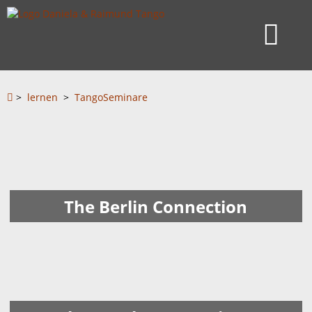
>
lernen
>
TangoSeminare
The Berlin Connection