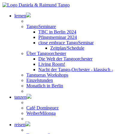
lernen
TangoSeminare
TBC in Berlin 2024
Pfingstseminar 2024
close embrace TangoSeminar
Zeitplan/Schedule
Über Tangoorchester
Die Welt der Tangoorchester
Living Room!
Nacht der Tango-Orchester - klassisch -
Tangueras Workshops
Einzelstunden
Monatlich in Berlin
tanzen
Café Domínguez
WeiberMilonga
reisen