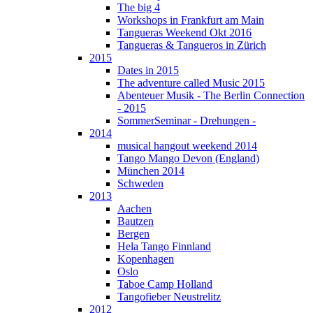
The big 4
Workshops in Frankfurt am Main
Tangueras Weekend Okt 2016
Tangueras & Tangueros in Zürich
2015
Dates in 2015
The adventure called Music 2015
Abenteuer Musik - The Berlin Connection
- 2015
SommerSeminar - Drehungen -
2014
musical hangout weekend 2014
Tango Mango Devon (England)
München 2014
Schweden
2013
Aachen
Bautzen
Bergen
Hela Tango Finnland
Kopenhagen
Oslo
Taboe Camp Holland
Tangofieber Neustrelitz
2012