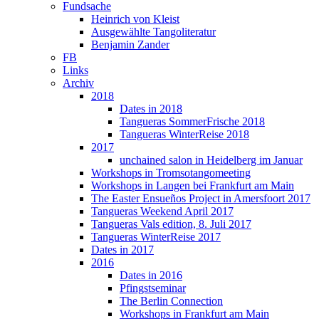
Fundsache
Heinrich von Kleist
Ausgewählte Tangoliteratur
Benjamin Zander
FB
Links
Archiv
2018
Dates in 2018
Tangueras SommerFrische 2018
Tangueras WinterReise 2018
2017
unchained salon in Heidelberg im Januar
Workshops in Tromsotangomeeting
Workshops in Langen bei Frankfurt am Main
The Easter Ensueños Project in Amersfoort 2017
Tangueras Weekend April 2017
Tangueras Vals edition, 8. Juli 2017
Tangueras WinterReise 2017
Dates in 2017
2016
Dates in 2016
Pfingstseminar
The Berlin Connection
Workshops in Frankfurt am Main