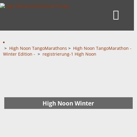
>
High Noon TangoMarathons
>
High Noon TangoMarathon -
Winter Edition -
>
registrierung-1 High Noon
High Noon Winter